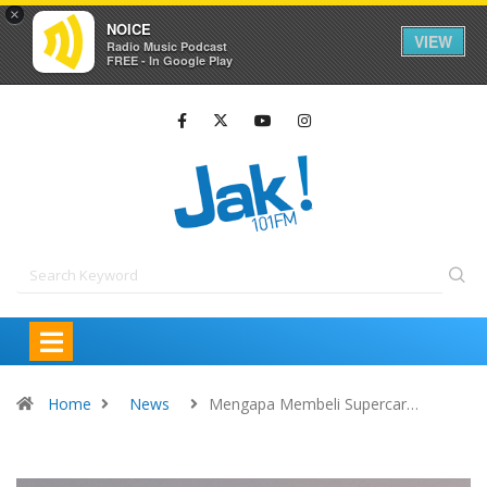
×
NOICE
VIEW
Radio Music Podcast
FREE - In Google Play
Home
News
Mengapa Membeli Supercar…