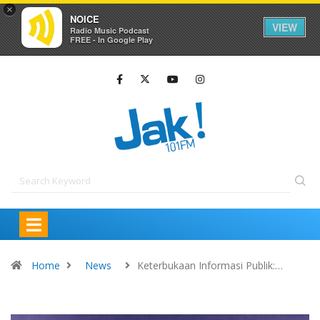
×
NOICE
VIEW
Radio Music Podcast
FREE - In Google Play
Home
News
Keterbukaan Informasi Publik:…