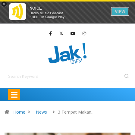
×
NOICE
VIEW
Radio Music Podcast
FREE - In Google Play
Home
News
3 Tempat Makan…