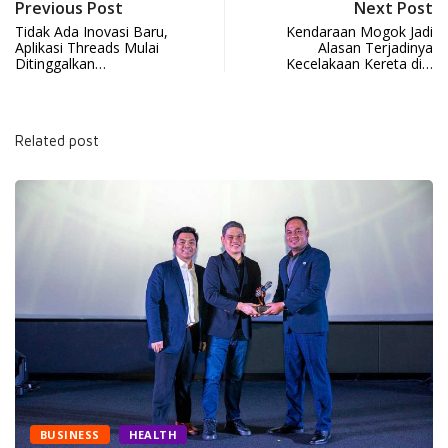
Previous Post
Next Post
Tidak Ada Inovasi Baru,
Kendaraan Mogok Jadi
Aplikasi Threads Mulai
Alasan Terjadinya
Ditinggalkan…
Kecelakaan Kereta di…
Related post
NEWS
SPORTS
H
Jelang MotoGP Mand