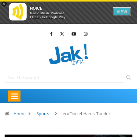
×
NOICE
VIEW
Radio Music Podcast
FREE - In Google Play
Home
Sports
Leo/Daniel Harus Tunduk…