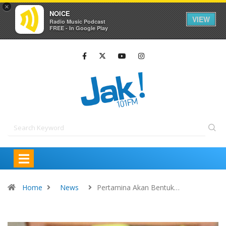
×
NOICE
VIEW
Radio Music Podcast
FREE - In Google Play
Home
News
Pertamina Akan Bentuk…