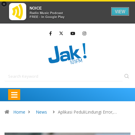
×
NOICE
VIEW
Radio Music Podcast
FREE - In Google Play
Home
News
Aplikasi PeduliLindungi Error,…