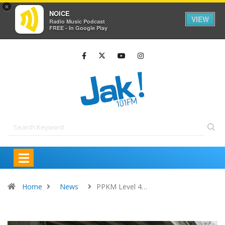
×
NOICE
VIEW
Radio Music Podcast
FREE - In Google Play
Home
News
PPKM Level 4…