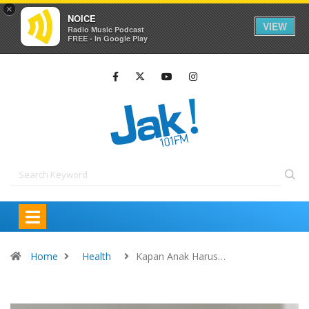
×
NOICE
VIEW
Radio Music Podcast
FREE - In Google Play
Home
Health
Kapan Anak Harus…