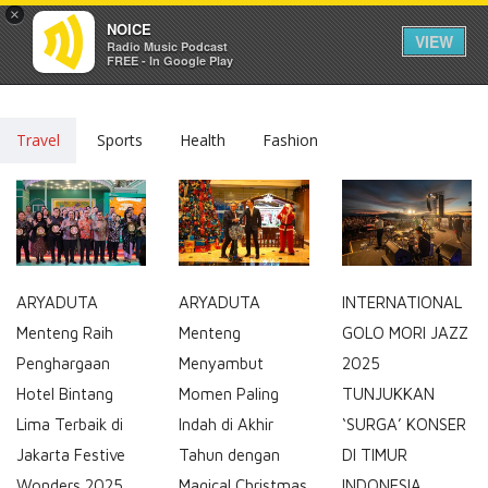
×
NOICE
VIEW
Radio Music Podcast
FREE - In Google Play
Travel
Sports
Health
Fashion
ARYADUTA
ARYADUTA
INTERNATIONAL
Menteng Raih
Menteng
GOLO MORI JAZZ
Penghargaan
Menyambut
2025
Hotel Bintang
Momen Paling
TUNJUKKAN
Lima Terbaik di
Indah di Akhir
‘SURGA’ KONSER
Jakarta Festive
Tahun dengan
DI TIMUR
Wonders 2025
Magical Christmas
INDONESIA