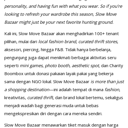
personality, and having fun with what you wear. So if you’re
looking to refresh your wardrobe this season, Slow Move
Bazaar might just be your next favorite hunting ground.
Kali ini, Slow Move Bazaar akan menghadirkan 100+ tenant
pilihan, mulai dari
local fashion
brand
,
curated thrift stores
,
aksesori, piercing, hingga F&B. Tidak hanya berbelanja,
pengunjung juga dapat menikmati berbagai aktivitas seru
seperti
mini games
,
photo booth
,
aesthetic spot,
dan Charity
Boombox untuk donasi pakaian layak pakai yang bekerja
sama dengan NGO lokal. Slow Move Bazaar
is more than just
a shopping destination
—ini adalah tempat di mana
fashion
,
kreativitas,
curated thrift
, dan brand lokal bertemu, sekaligus
menjadi wadah bagi generasi muda untuk bebas
mengekspresikan diri dengan cara mereka sendiri.
Slow Move Bazaar menawarkan tiket masuk dengan harga