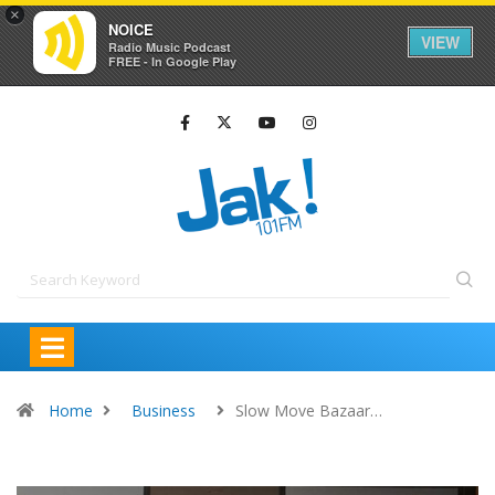
×
NOICE
VIEW
Radio Music Podcast
FREE - In Google Play
Home
Business
Slow Move Bazaar…