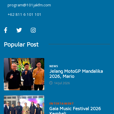
program@101jakfm.com
+62 811 6 101 101
Popular Post
NEWS
Jelang MotoGP Mandalika
2026, Mario
14 Jul 2026
ENTERTAIMENT
Gaia Music Festival 2026
Kembali