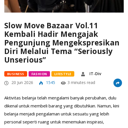
Slow Move Bazaar Vol.11
Kembali Hadir Mengajak
Pengunjung Mengekspresikan
Diri Melalui Tema “Seriously
Unserious”
IT-Div
BUSINESS
FASHION
LIFESTYLE
20 Jun 2026
1545
3 minutes read
Aktivitas belanja telah mengalami banyak perubahan, dulu
dikenal untuk membeli barang yang dibutuhkan. Namun, kini
belanja menjadi pengalaman untuk sesuatu yang lebih
personal seperti ruang untuk menemukan inspirasi,