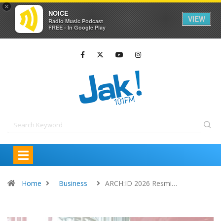
×
NOICE
VIEW
Radio Music Podcast
FREE - In Google Play
Home
Business
ARCH:ID 2026 Resmi…