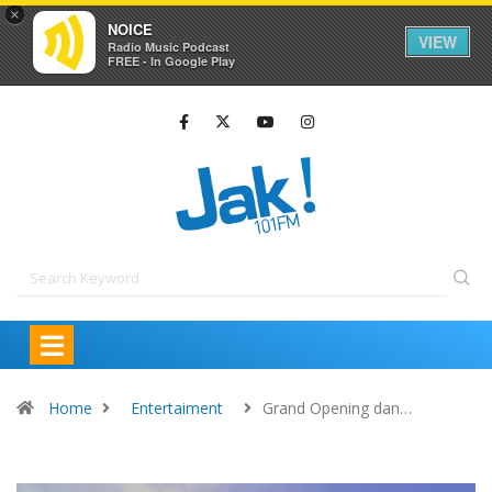
×
NOICE
VIEW
Radio Music Podcast
FREE - In Google Play
Home
Entertaiment
Grand Opening dan…