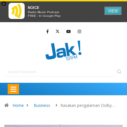
×
NOICE
VIEW
Radio Music Podcast
FREE - In Google Play
Home
Business
Rasakan pengalaman Dolby…