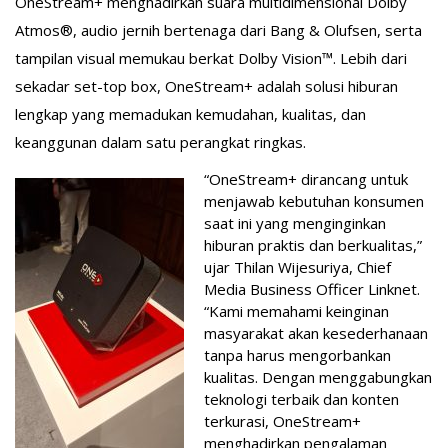
OneStream+ menghadirkan suara multidimensional Dolby
Atmos®, audio jernih bertenaga dari Bang & Olufsen, serta
tampilan visual memukau berkat Dolby Vision™. Lebih dari
sekadar set-top box, OneStream+ adalah solusi hiburan
lengkap yang memadukan kemudahan, kualitas, dan
keanggunan dalam satu perangkat ringkas.
“OneStream+ dirancang untuk
menjawab kebutuhan konsumen
saat ini yang menginginkan
hiburan praktis dan berkualitas,”
ujar Thilan Wijesuriya, Chief
Media Business Officer Linknet.
“Kami memahami keinginan
masyarakat akan kesederhanaan
tanpa harus mengorbankan
kualitas. Dengan menggabungkan
teknologi terbaik dan konten
terkurasi, OneStream+
menghadirkan pengalaman