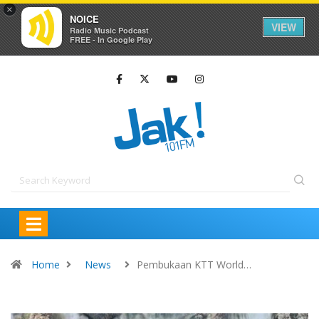
×
NOICE
VIEW
Radio Music Podcast
FREE - In Google Play
Home
News
Pembukaan KTT World…