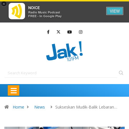
×
NOICE
VIEW
Radio Music Podcast
FREE - In Google Play
Home
News
Sukseskan Mudik-Balik Lebaran…