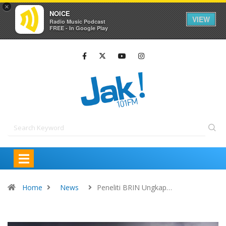
×
NOICE
VIEW
Radio Music Podcast
FREE - In Google Play
Home
News
Peneliti BRIN Ungkap…