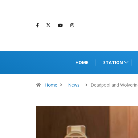
HOME
STATION
Home
News
Deadpool and Wolveri