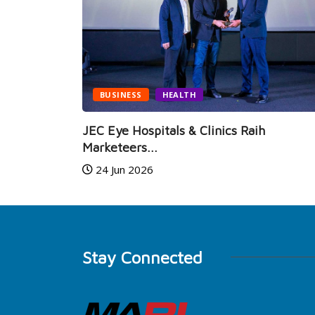
BUSINESS
HEALTH
,
J
d
JEC Eye Hospitals & Clinics Raih
Marketeers...
24 Jun 2026
Stay Connected