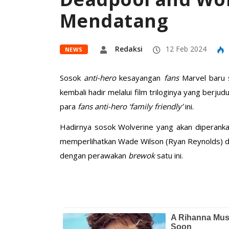
Mendatang
Redaksi
12 Feb 2024
NEWS
Sosok
anti-hero
kesayangan
fans
Marvel baru 
kembali hadir melalui film triloginya yang berju
para
fans
anti-hero ‘
family friendly’
ini.
Hadirnya sosok Wolverine yang akan diperank
memperlihatkan Wade Wilson (Ryan Reynolds) d
dengan perawakan
brewok
satu ini.