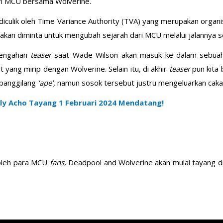
ri MCU bersama Wolverine.
 diculik oleh Time Variance Authority (TVA) yang merupakan orga
akan diminta untuk mengubah sejarah dari MCU melalui jalannya se
rtengahan
teaser
saat Wade Wilson akan masuk ke dalam sebuah
yang mirip dengan Wolverine. Selain itu, di akhir
teaser
pun kita
 panggilang
‘ape’,
namun sosok tersebut justru mengeluarkan caka
ly Acho Tayang 1 Februari 2024 Mendatang!
i oleh para MCU
fans,
Deadpool and Wolverine akan mulai tayang di