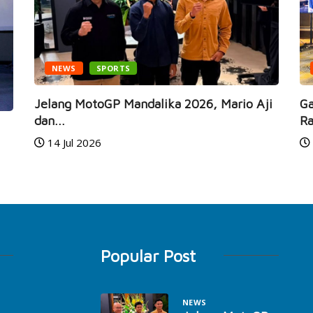
NEWS
SPORTS
ENTERT
elang MotoGP Mandalika 2026, Mario Aji
Gaia Musi
an...
Rayakan..
14 Jul 2026
8 Jul 202
Popular Post
NEWS