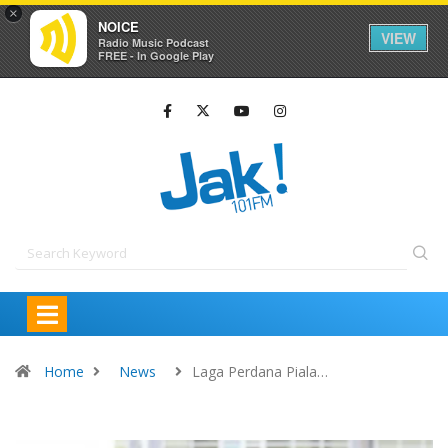
×
NOICE
VIEW
Radio Music Podcast
FREE - In Google Play
Home
News
Laga Perdana Piala…