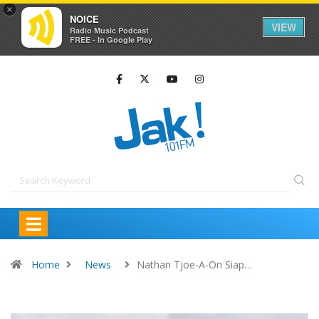
×
NOICE
VIEW
Radio Music Podcast
FREE - In Google Play
Home
News
Nathan Tjoe-A-On Siap…