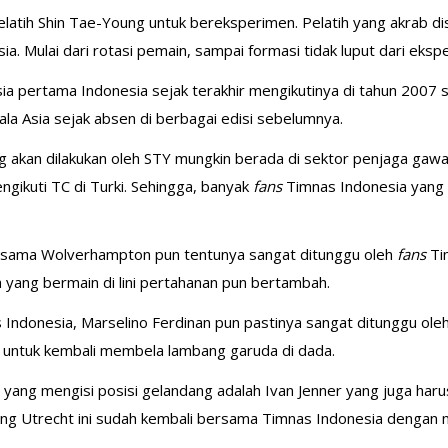
pelatih Shin Tae-Young untuk bereksperimen. Pelatih yang akrab d
. Mulai dari rotasi pemain, sampai formasi tidak luput dari eksp
Asia pertama Indonesia sejak terakhir mengikutinya di tahun 2007 
ala Asia sejak absen di berbagai edisi sebelumnya.
ang akan dilakukan oleh STY mungkin berada di sektor penjaga ga
ngikuti TC di Turki. Sehingga, banyak
fans
Timnas Indonesia yang 
bersama Wolverhampton pun tentunya sangat ditunggu oleh
fans
Ti
 yang bermain di lini pertahanan pun bertambah.
 Indonesia, Marselino Ferdinan pun pastinya sangat ditunggu ole
p untuk kembali membela lambang garuda di dada.
yang mengisi posisi gelandang adalah Ivan Jenner yang juga har
ng Utrecht ini sudah kembali bersama Timnas Indonesia dengan me