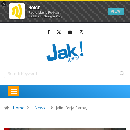
×
NOICE
VIEW
Radio Music Podcast
FREE - In Google Play
Home
News
Jalin Kerja Sama,…