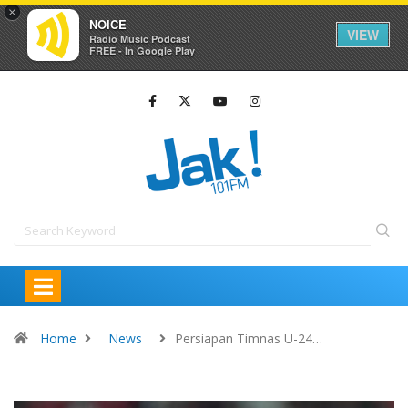
×
NOICE
VIEW
Radio Music Podcast
FREE - In Google Play
Home
News
Persiapan Timnas U-24…