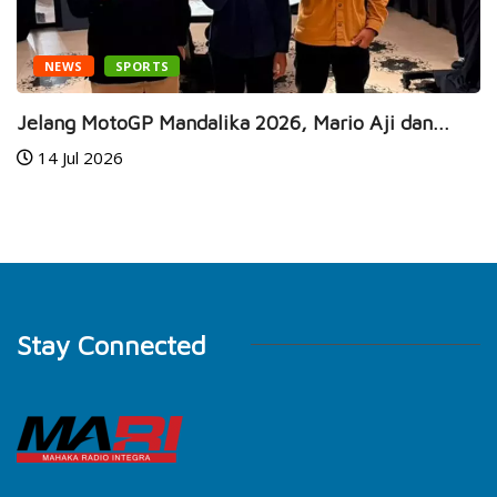
EWS
SPORTS
E
ng MotoGP Mandalika 2026, Mario Aji dan...
Gaia
 Jul 2026
8 
Stay Connected