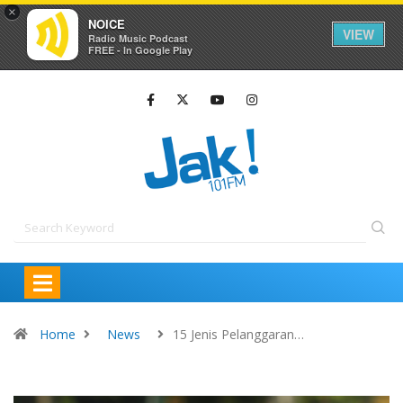
×
NOICE
VIEW
Radio Music Podcast
FREE - In Google Play
Home
News
15 Jenis Pelanggaran…