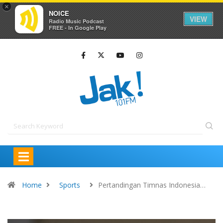
×
NOICE
VIEW
Radio Music Podcast
FREE - In Google Play
Home
Sports
Pertandingan Timnas Indonesia…