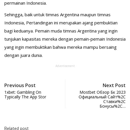
permainan Indonesia.
Sehingga, baik untuk timnas Argentina maupun timnas
Indonesia, Pertandingan ini merupakan ajang pembuktian
bagi keduanya. Pemain muda timnas Argentina yang ingin
tunjukan kapasitas mereka dengan pemain-pemain Indonesia
yang ingin membuktikan bahwa mereka mampu bersaing
dengan juara dunia.
Advertisement
Previous Post
Next Post
‎1xbet: Gambling On
Mostbet Обзор Бк 2023
Typically The App Stor
Официальный Сайт%2C
Ставки%2C
Бонусы%2C…
Related post