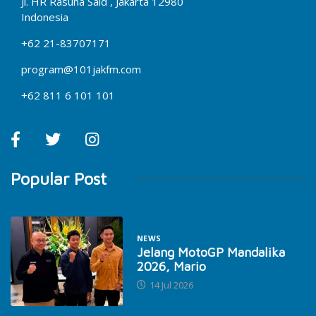
Jl. HR Rasuna Said , Jakarta 12980
Indonesia
+62 21-83707171
program@101jakfm.com
+62 811 6 101 101
Popular Post
NEWS
Jelang MotoGP Mandalika
2026, Mario
14 Jul 2026