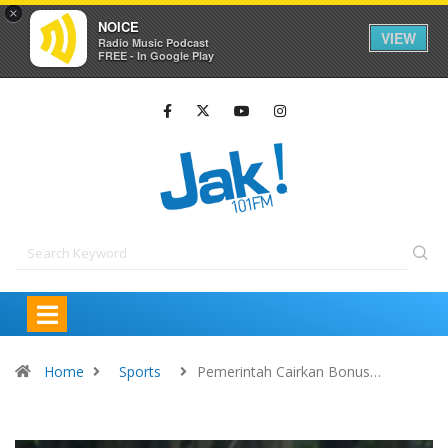
×
NOICE
VIEW
Radio Music Podcast
FREE - In Google Play
Home
Sports
Pemerintah Cairkan Bonus…