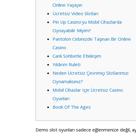
Online Yaşayın
Ücretsiz Video Slotları
Pin Up Casino’yu Mobil Cihazlarda
Oynayabilir Miyim?
Pantolon Cebinizde Taşınan Bir Online
Casino
Canlı Sohbetle Etkileşim
Yıldırım Ruleti
Neden Ücretsiz Çevrimiçi Slotlarımızı
Oynamalısınız?
Mobil Cihazlar Için Ücretsiz Casino
Oyunları
Book Of The Ages
Demo slot oyunları sadece eğlenmenize değil, ay