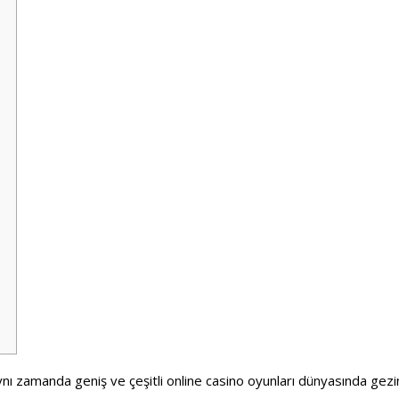
nı zamanda geniş ve çeşitli online casino oyunları dünyasında ge