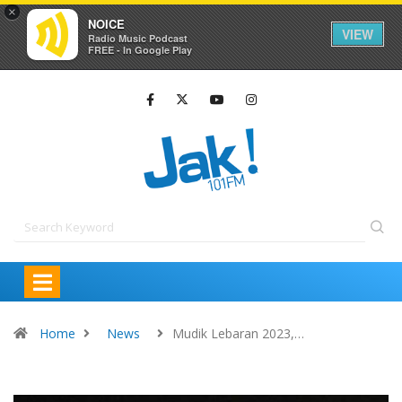
×
NOICE
VIEW
Radio Music Podcast
FREE - In Google Play
Home
News
Mudik Lebaran 2023,…