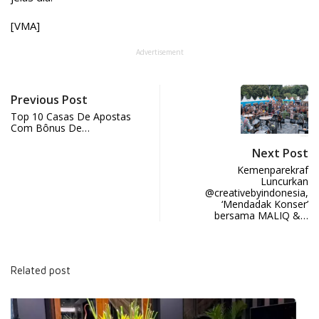
[VMA]
Advertisement
Previous Post
Top 10 Casas De Apostas
Com Bônus De…
Next Post
Kemenparekraf
Luncurkan
@creativebyindonesia,
‘Mendadak Konser’
bersama MALIQ &…
Related post