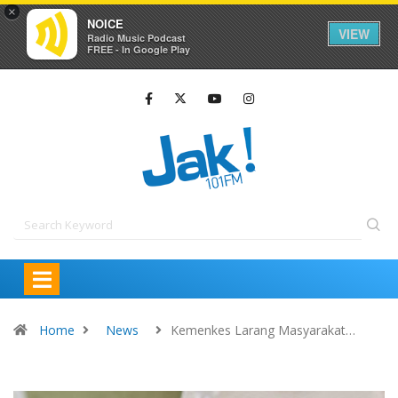
×
NOICE
VIEW
Radio Music Podcast
FREE - In Google Play
Home
News
Kemenkes Larang Masyarakat…