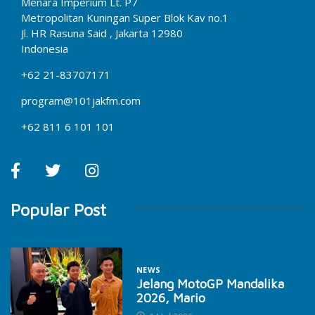
Menara Imperium Lt. P7
Metropolitan Kuningan Super Blok Kav no.1
Jl. HR Rasuna Said , Jakarta 12980
Indonesia
+62 21-83707171
program@101jakfm.com
+62 811 6 101 101
Popular Post
NEWS
Jelang MotoGP Mandalika
2026, Mario