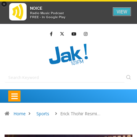
×
NOICE
VIEW
Radio Music Podcast
FREE - In Google Play
Home
Sports
Erick Thohir Resmi…