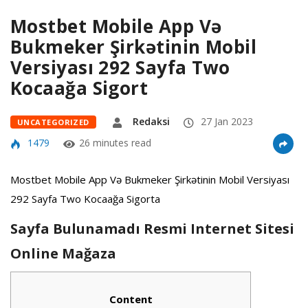
Mostbet Mobile App Və
Bukmeker Şirkətinin Mobil
Versiyası 292 Sayfa Two
Kocaağa Sigort
Redaksi
27 Jan 2023
UNCATEGORIZED
1479
26 minutes read
Mostbet Mobile App Və Bukmeker Şirkətinin Mobil Versiyası
292 Sayfa Two Kocaağa Sigorta
Sayfa Bulunamadı Resmi Internet Sitesi
Online Mağaza
Content