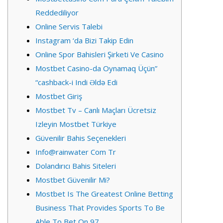
Reddediliyor
Online Servis Talebi
Instagram ‘da Bizi Takip Edin
Online Spor Bahisleri Şirketi Ve Casino
Mostbet Casino-da Oynamaq Üçün”
“cashback-i Indi Əldə Edi
Mostbet Giriş
Mostbet Tv – Canlı Maçları Ücretsiz
Izleyin Mostbet Türkiye
Güvenilir Bahis Seçenekleri
Info@rainwater Com Tr
Dolandırıcı Bahis Siteleri
Mostbet Güvenilir Mi?
Mostbet Is The Greatest Online Betting
Business That Provides Sports To Be
Able To Bet On 97