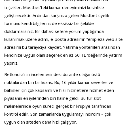
teşvikler, Mostbet’teki kumar deneyiminizi kesinlikle
geliştirecektir. Ardından karşınıza gelen Mostbet üyelik
formunu kendi bilgilerinizde eksiksiz bir şekilde
doldurmalısınız. Bir dahaki sefere yorum yaptığımda
kullanılmak üzere adımı, e-posta adresimi” “empieza web site
adresimi bu tarayıcıya kaydet. Yatırma yöntemleri arasından
kendinize uygun olanı seçerek en az 50 TL ‘değerinde yatırım
yapınız.
Betlondra’nın incelemesindeki durante olağanüstü
noktalardan biri bir lisans. Bu, 16 yıldır kumar severler ve
bahisler için çok kapsamlı ve hızlı hizmetlere hizmet eden
piyasanın en iyilerinden biri haline geldi. Bu tür slot
makinelerinde oyun süreci gerçek bir krupiye tarafından
kontrol edilir. Son zamanlarda uygulamayı indirdim – çok
uygun olan siteden daha hızlı çalışıyor.