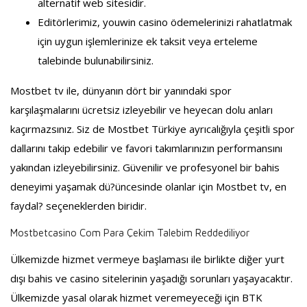
alternatif web sitesidir.
Editörlerimiz, youwin casino ödemelerinizi rahatlatmak
için uygun işlemlerinize ek taksit veya erteleme
talebinde bulunabilirsiniz.
Mostbet tv ile, dünyanın dört bir yanındaki spor
karşılaşmalarını ücretsiz izleyebilir ve heyecan dolu anları
kaçırmazsınız. Siz de Mostbet Türkiye ayrıcalığıyla çeşitli spor
dallarını takip edebilir ve favori takımlarınızın performansını
yakından izleyebilirsiniz. Güvenilir ve profesyonel bir bahis
deneyimi yaşamak dü?üncesinde olanlar için Mostbet tv, en
faydal? seçeneklerden biridir.
Mostbetcasino Com Para Çekim Talebim Reddediliyor
Ülkemizde hizmet vermeye başlaması ile birlikte diğer yurt
dışı bahis ve casino sitelerinin yaşadığı sorunları yaşayacaktır.
Ülkemizde yasal olarak hizmet veremeyeceği için BTK