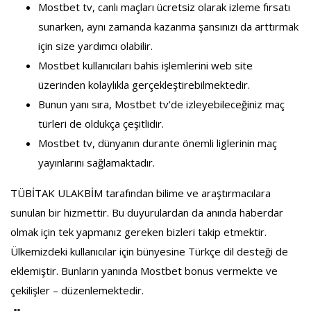
Mostbet tv, canlı maçları ücretsiz olarak izleme fırsatı
sunarken, aynı zamanda kazanma şansınızı da arttırmak
için size yardımcı olabilir.
Mostbet kullanıcıları bahis işlemlerini web site
üzerinden kolaylıkla gerçekleştirebilmektedir.
Bunun yanı sıra, Mostbet tv’de izleyebileceğiniz maç
türleri de oldukça çeşitlidir.
Mostbet tv, dünyanın durante önemli liglerinin maç
yayınlarını sağlamaktadır.
TÜBİTAK ULAKBİM tarafından bilime ve araştırmacılara
sunulan bir hizmettir. Bu duyurulardan da anında haberdar
olmak için tek yapmanız gereken bizleri takip etmektir.
Ülkemizdeki kullanıcılar için bünyesine Türkçe dil desteği de
eklemiştir. Bunların yanında Mostbet bonus vermekte ve
çekilişler – düzenlemektedir.