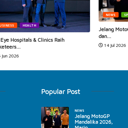
NEWS
SPORTS
Jelang MotoGP Mandalika 2026, Mario Aji
Ga
dan...
Ra
14 Jul 2026
Popular Post
NEWS
Jelang MotoGP
Mandalika 2026,
Mario