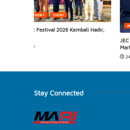
BUSINESS
HEALTH
i Hadir,
JEC Eye Hospitals & Clinics Raih
Marketeers...
24 Jun 2026
Stay Connected