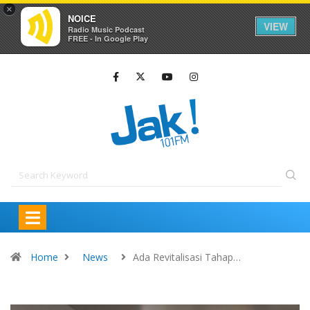
×
NOICE
VIEW
Radio Music Podcast
FREE - In Google Play
Home
News
Ada Revitalisasi Tahap…