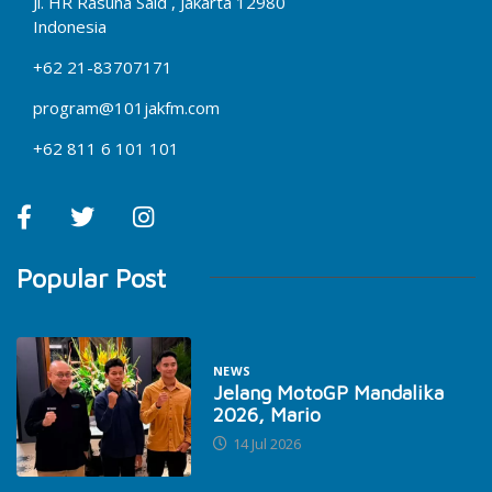
Jl. HR Rasuna Said , Jakarta 12980
Indonesia
+62 21-83707171
program@101jakfm.com
+62 811 6 101 101
Popular Post
NEWS
Jelang MotoGP Mandalika
2026, Mario
14 Jul 2026