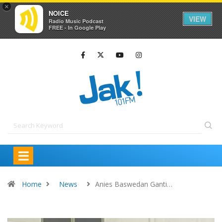
×
NOICE
VIEW
Radio Music Podcast
FREE - In Google Play
Home
News
Anies Baswedan Ganti…