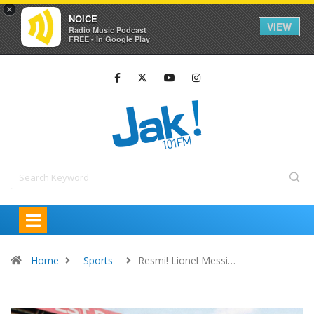
×
NOICE
VIEW
Radio Music Podcast
FREE - In Google Play
Home
Sports
Resmi! Lionel Messi…