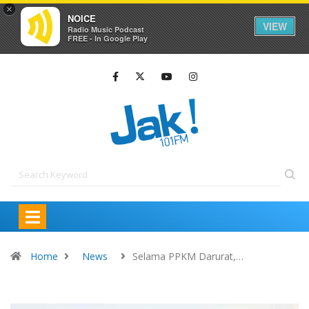
×
NOICE
VIEW
Radio Music Podcast
FREE - In Google Play
Home
News
Selama PPKM Darurat,…