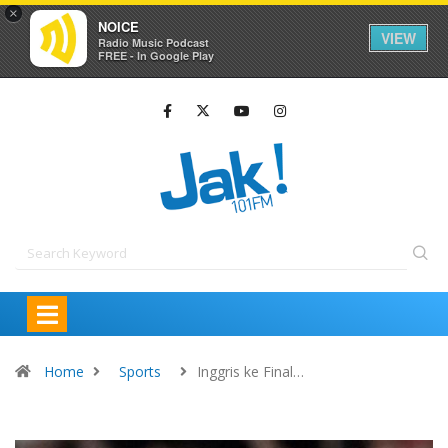
×
NOICE
VIEW
Radio Music Podcast
FREE - In Google Play
Home
Sports
Inggris ke Final…