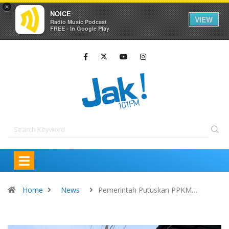
×
NOICE
VIEW
Radio Music Podcast
FREE - In Google Play
Home
News
Pemerintah Putuskan PPKM…