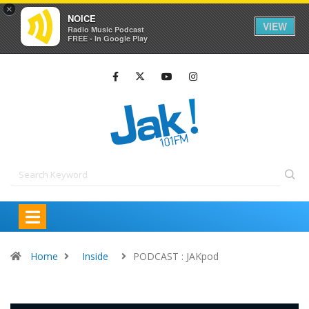
×
NOICE
VIEW
Radio Music Podcast
FREE - In Google Play
Home
Inside
PODCAST : JAKpod