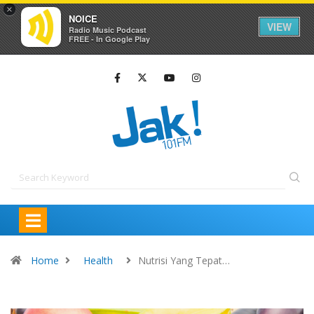
×
NOICE
VIEW
Radio Music Podcast
FREE - In Google Play
Home
Health
Nutrisi Yang Tepat…