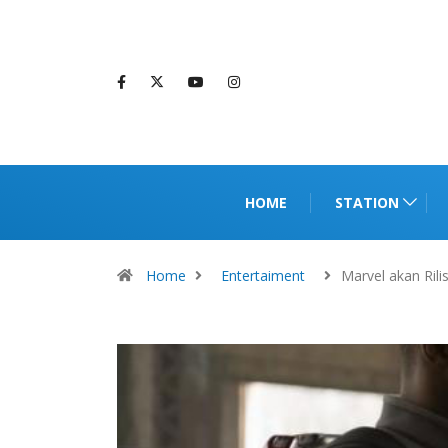
HOME
STATION
Home
Entertaiment
Marvel akan Rili