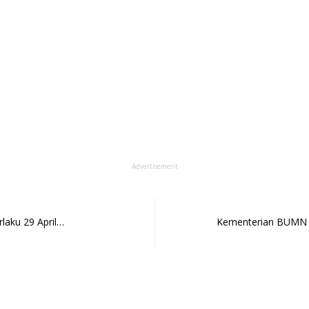
Advertisement
rlaku 29 April…
Kementerian BUMN d