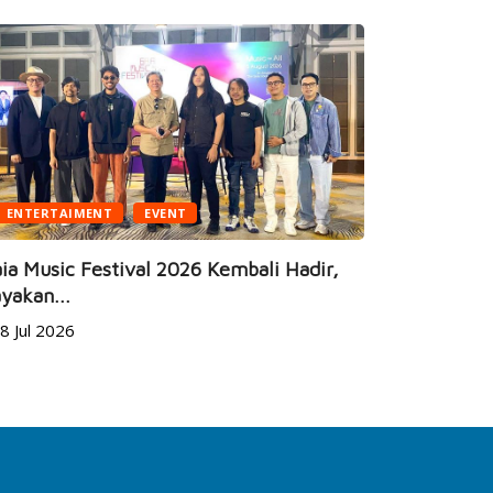
ENTERTAIMENT
EVENT
BUSINESS
ia Music Festival 2026 Kembali Hadir,
yakan...
JEC Eye Ho
8 Jul 2026
Marketeers
24 Jun 20