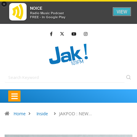
×
NOICE
VIEW
Radio Music Podcast
FREE - In Google Play
Home
Inside
JAKPOD : NEW…