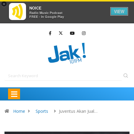
×
NOICE
VIEW
Radio Music Podcast
FREE - In Google Play
Home
Sports
Juventus Akan Jual…