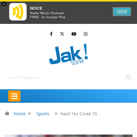
×
NOICE
VIEW
Radio Music Podcast
FREE - In Google Play
Home
Sports
Hasil Tes Covid-19…