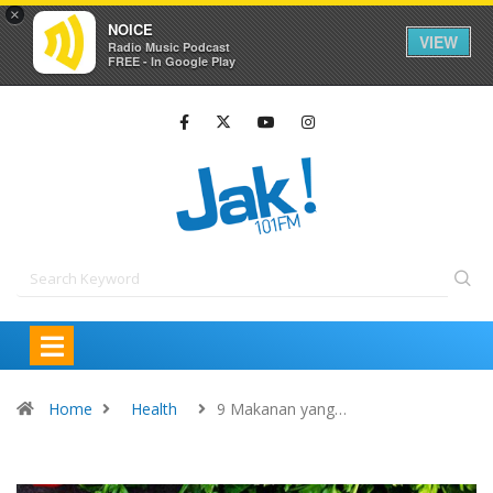
×
NOICE
VIEW
Radio Music Podcast
FREE - In Google Play
Home
Health
9 Makanan yang…