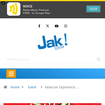
×
NOICE
VIEW
Radio Music Podcast
FREE - In Google Play
Home
Event
NewLive Experience :…