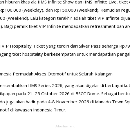
 hiburan khas ala IIMS Infinite Show dan IIMS Infinite Live, tiket
Rp100.000 (weekday), dan Rp150.000 (weekend). Kemudian regul
(Weekend). Lalu kategori terakhir adalah tiket VIP Infinite dij
Bagi pemilik tiket VIP Infinite mendapatkan refreshment dan ar
 VIP Hospitality Ticket yang terdiri dari Silver Pass seharga R
gang tiket hospitality berkesempatan untuk mendapatkan penga
onesia Permudah Akses Otomotif untuk Seluruh Kalangan
rsembahkan IIMS Series 2026, yang akan digelar di berbagai kot
Balikpapan pada 21–25 Oktober 2026 di BSCC Dome. Sebagai ben
do juga akan hadir pada 4-8 November 2026 di Manado Town Squa
tif di kawasan Indonesia Timur.
Advertisement