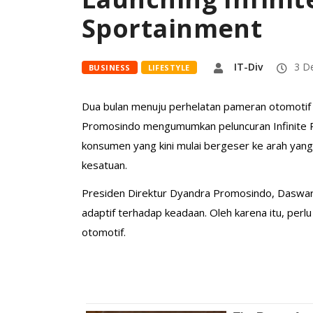
Sportainment
IT-Div
3 De
BUSINESS
LIFESTYLE
Dua bulan menuju perhelatan pameran otomotif I
Promosindo mengumumkan peluncuran Infinite Pr
konsumen yang kini mulai bergeser ke arah yang 
kesatuan.
Presiden Direktur Dyandra Promosindo, Daswar
adaptif terhadap keadaan. Oleh karena itu, per
otomotif.