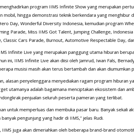
i menghadirkan program IIMS Infinite Show yang merupakan pertun
ukan mobil, hingga demonstrasi teknik berkendara yang menghibur 
e Hero Day, Wonderful Diversity Indonesia, kemudian program Wh
ing Parade, Miss IIMS Got Talent, Jumping Challenge, Indonesia 
w, Classic Cars Parade, Burnout, Automotive Respectable Day, d
IMS Infinite Live yang merupakan panggung utama hiburan berupa
n ini, IIMS Infinite Live akan diisi oleh Jamrud, Iwan Fals, Berna
berapa musisi masih akan terus bertambah dan akan diumumkan p
an, alasan penyelenggara menyediakan ragam program hiburan y
 target utamanya adalah bagaimana menciptakan ekosistem dan am
ongkrak penjualan seluruh peserta pameran yang terlibat.
kan untuk memperluas dan membuka pasar baru. Banyak sekali aktifi
 banyak pengunjung yang hadir di IIMS,” jelas Rudi.
r, IIMS juga akan dimeriahkan oleh beberapa brand-brand otomo