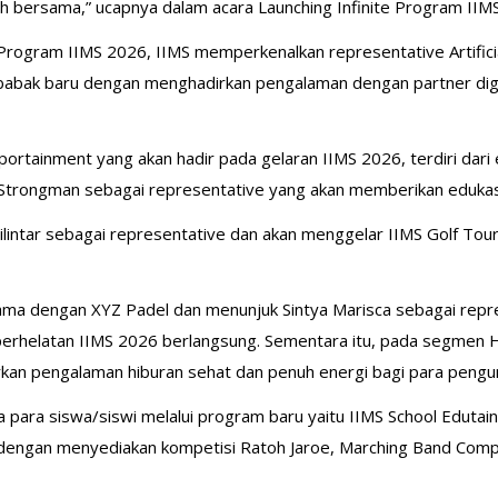
 bersama,” ucapnya dalam acara Launching Infinite Program IIM
rogram IIMS 2026, IIMS memperkenalkan representative Artificial 
 babak baru dengan menghadirkan pengalaman dengan partner digital
portainment yang akan hadir pada gelaran IIMS 2026, terdiri dar
 Strongman sebagai representative yang akan memberikan edukas
lintar sebagai representative dan akan menggelar IIMS Golf Tour
ma dengan XYZ Padel dan menunjuk Sintya Marisca sebagai repre
perhelatan IIMS 2026 berlangsung. Sementara itu, pada segmen H
kan pengalaman hiburan sehat dan penuh energi bagi para pengu
para siswa/siswi melalui program baru yaitu IIMS School Edutainm
dengan menyediakan kompetisi Ratoh Jaroe, Marching Band Compet