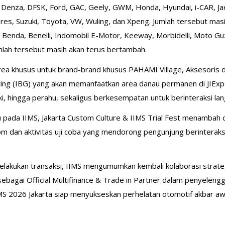
 Denza, DFSK, Ford, GAC, Geely, GWM, Honda, Hyundai, i-CAR, Jae
eres, Suzuki, Toyota, VW, Wuling, dan Xpeng. Jumlah tersebut mas
a, Benda, Benelli, Indomobil E-Motor, Keeway, Morbidelli, Moto Guz
mlah tersebut masih akan terus bertambah.
ea khusus untuk brand-brand khusus PAHAMI Village, Aksesoris da
ing (IBG) yang akan memanfaatkan area danau permanen di JIExpo
ki, hingga perahu, sekaligus berkesempatan untuk berinteraksi lan
 pada IIMS, Jakarta Custom Culture & IIMS Trial Fest menambah 
 dan aktivitas uji coba yang mendorong pengunjung berinteraksi
akukan transaksi, IIMS mengumumkan kembali kolaborasi strat
sebagai Official Multifinance & Trade in Partner dalam penyelengg
IIMS 2026 Jakarta siap menyukseskan perhelatan otomotif akbar awa