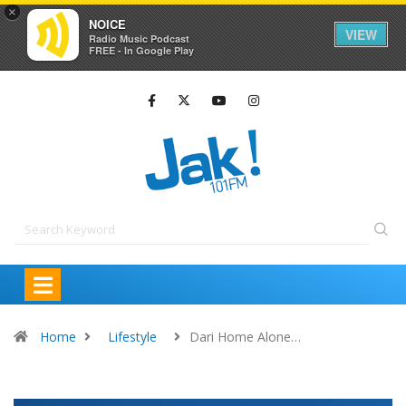
×
NOICE
VIEW
Radio Music Podcast
FREE - In Google Play
Home
Lifestyle
Dari Home Alone…