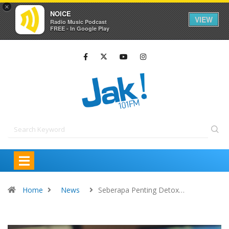
×
NOICE
VIEW
Radio Music Podcast
FREE - In Google Play
Home
News
Seberapa Penting Detox…