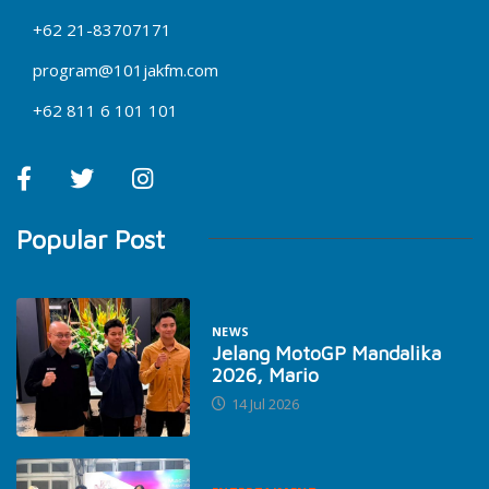
+62 21-83707171
program@101jakfm.com
+62 811 6 101 101
Popular Post
NEWS
Jelang MotoGP Mandalika
2026, Mario
14 Jul 2026