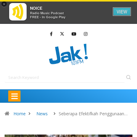
×
NOICE
VIEW
Radio Music Podcast
FREE - In Google Play
Home
News
Seberapa Efektifkah Penggunaan…