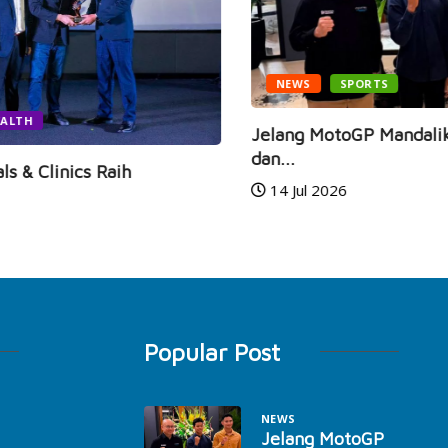
NEWS
SPORTS
Jelang MotoGP Mandalika 2026, Mario Aji
Ga
dan...
Ra
14 Jul 2026
Popular Post
NEWS
Jelang MotoGP