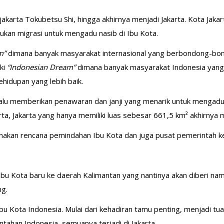
akarta Tokubetsu Shi, hingga akhirnya menjadi Jakarta. Kota Jakart
kan migrasi untuk mengadu nasib di Ibu Kota.
m”
dimana banyak masyarakat internasional yang berbondong-bo
iki
“Indonesian Dream”
dimana banyak masyarakat Indonesia yang
ehidupan yang lebih baik.
lalu memberikan penawaran dan janji yang menarik untuk mengadu
ta, Jakarta yang hanya memiliki luas sebesar 661,5 km² akhirnya
nakan rencana pemindahan Ibu Kota dan juga pusat pemerintah k
u Kota baru ke daerah Kalimantan yang nantinya akan diberi nam
ng.
Ibu Kota Indonesia. Mulai dari kehadiran tamu penting, menjadi t
ntahan Indonesia, semuanya terjadi di Jakarta.