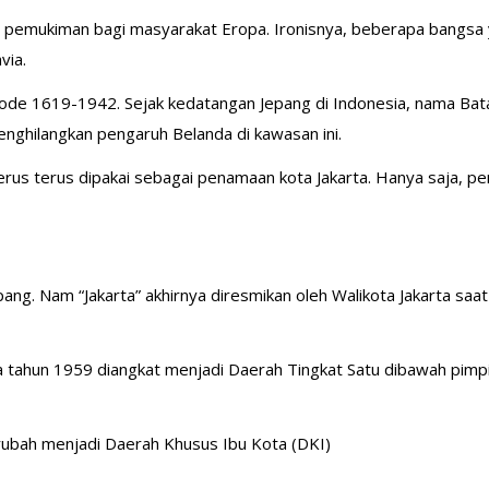
t pemukiman bagi masyarakat Eropa. Ironisnya, beberapa bangsa
via.
iode 1619-1942. Sejak kedatangan Jepang di Indonesia, nama Bata
nghilangkan pengaruh Belanda di kawasan ini.
erus terus dipakai sebagai penamaan kota Jakarta. Hanya saja, p
ang. Nam “Jakarta” akhirnya diresmikan oleh Walikota Jakarta saat
a tahun 1959 diangkat menjadi Daerah Tingkat Satu dibawah pimp
erubah menjadi Daerah Khusus Ibu Kota (DKI)